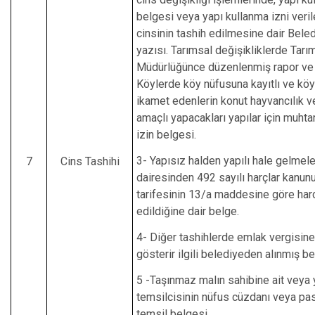
belgesi veya yapı kullanma izni veri
cinsinin tashih edilmesine dair Beled
yazısı. Tarımsal değişikliklerde Tarı
Müdürlüğünce düzenlenmiş rapor ve 
Köylerde köy nüfusuna kayıtlı ve köy
ikamet edenlerin konut hayvancılık v
amaçlı yapacakları yapılar için muhtar
izin belgesi.
3- Yapısız halden yapılı hale gelmeler
7
Cins Tashihi
dairesinden 492 sayılı harçlar kanunu
tarifesinin 13/a maddesine göre harc
edildiğine dair belge.
4- Diğer tashihlerde emlak vergisin
gösterir ilgili belediyeden alınmış be
5 -Taşınmaz malın sahibine ait veya y
temsilcisinin nüfus cüzdanı veya pa
temsil belgesi.