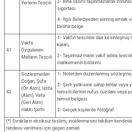
3- Bina vasıflı taşınmazlarda zorunl
Yerlerin Tescili
sigortası.
4- İlgili Belediyeden alınmış emlak v
belirtir belge.
1- Vakfın tesciline dair kesinleşmi
Vakfa
kararı,
41
Özgülenen
2- Taşınmaz malın vakıf adına tescili
Malların Tescili
mahkemenin bildirimi.
1- Noterden düzenlenmiş sözleşme,
Sözleşmeden
Doğan; Şufa
2- Şerh yetkisine sahip lehtar veya ye
(Ön Alım), İştifa
42
temsilcilerinin nüfus cüzdanı veya p
(Alım), Vefa
temsil belgesi.
(Geri Alım)
Hakkı Şerhi
3- Gerçek kişilerde fotoğraf.
(*) Evrakların eksiksiz teslimi, incelenmesini takiben kendin
randevu verilmesi için geçen zaman.