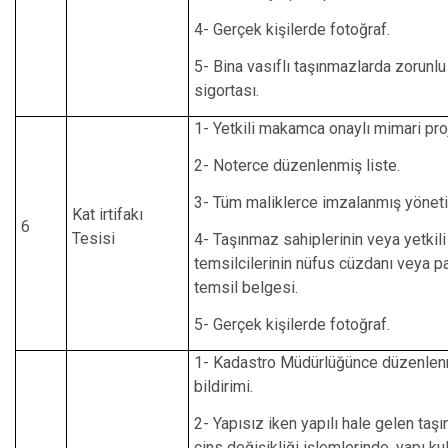
4- Gerçek kişilerde fotoğraf.
5- Bina vasıflı taşınmazlarda zorunl
sigortası.
1- Yetkili makamca onaylı mimari pro
2- Noterce düzenlenmiş liste.
3- Tüm maliklerce imzalanmış yöneti
Kat irtifakı
6
Tesisi
4- Taşınmaz sahiplerinin veya yetkili
temsilcilerinin nüfus cüzdanı veya p
temsil belgesi.
5- Gerçek kişilerde fotoğraf.
1- Kadastro Müdürlüğünce düzenlenm
bildirimi.
2- Yapısız iken yapılı hale gelen taş
cins değişikliği işlemlerinde, yapı ku