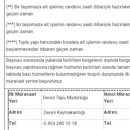
(**) Bir taşınmaza ait işlemin; randevu saati itibariyle hazırl
geçen zaman.
(***) İki taşınmaza ait işlemin randevu saati itibariyle hazırl
geçen zaman.
(****) Toplu yapı haricindeki binalara ait işlemin randevu saati
başlanmasından itibaren geçen zaman.
Başvuru esnasında yukarıda belirtilen belgelerin dışında belg
başvuru yapılmasına rağmen hizmetin belirtilen sürede tama
tabloda bazı hizmetlerin bulunmadığının tespiti durumunda ilk 
müracaat yerine başvurunuz.
İlk Müracaat
İkinci Müra
Dereli Tapu Müdürlüğü
Yeri
Yeri:
Adres
Adres
:
Dereli Kaymakamlığı
Tel.
Tel.
: 0 454 280 10 18