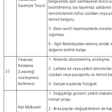
belgesinde ayni sermayenin tescil ed
Suretiyle Tescil
belirtilmemiş ise taşınmaz sahibinin 
temsilcilerinin nüfus cüzdanı veya p
temsil belgesi,
5- Bina vasıflı taşınmazlarda zorunl
sigortası.
6 - İlgili Belediyeden alınmış emlak 
değerini belirtir belge.
1- Noterde düzenlenmiş sözleşme,
Finansal
Kiralama
2- Lehtara ait veya yetkili temsilcile
37
(Leasing)
cüzdanı veya pasaportu ve temsil be
sözleşmesi
belirmesi
3- Gerçek kişilerde fotoğraf.
1- Değişikliği gösterir yetkili makam
mimari proje,
Kat Mülkiyeti
2- Arsa payları değişikliklerini de k