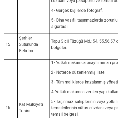
cüzdanı veya pasaportu ve temsil be
4- Gerçek kişilerde fotoğraf.
5- Bina vasıflı taşınmazlarda zorunl
sigortası.
Şerhler
Tapu Sicil Tüzüğü Md.: 54, 55,56,57 d
15
Sütununda
belgeler.
Belirtme
1- Yetkili makamca onaylı mimari pro
2- Noterce düzenlenmiş liste.
3- Tüm maliklerce imzalanmış yöneti
4-Yetkili makamca verilen yapı kullan
5- Taşınmaz sahiplerinin veya yetkili
Kat Mülkiyeti
16
temsilcilerinin nüfus cüzdanı veya p
Tesisi
temsil belgesi.