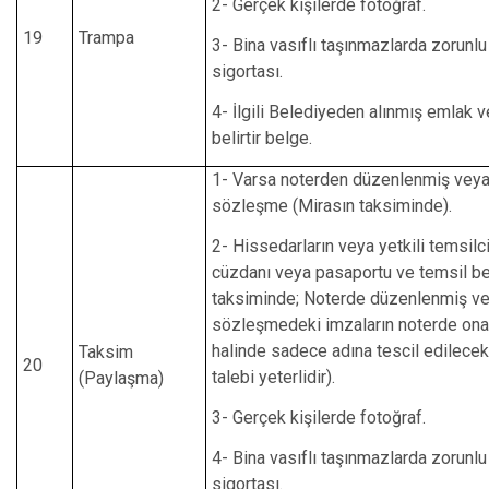
2- Gerçek kişilerde fotoğraf.
19
Trampa
3- Bina vasıflı taşınmazlarda zorunl
sigortası.
4- İlgili Belediyeden alınmış emlak v
belirtir belge.
1- Varsa noterden düzenlenmiş veya 
sözleşme (Mirasın taksiminde).
2- Hissedarların veya yetkili temsilci
cüzdanı veya pasaportu ve temsil be
taksiminde; Noterde düzenlenmiş vey
sözleşmedeki imzaların noterde on
halinde sadece adına tescil edilecek 
Taksim
20
talebi yeterlidir).
(Paylaşma)
3- Gerçek kişilerde fotoğraf.
4- Bina vasıflı taşınmazlarda zorunl
sigortası.