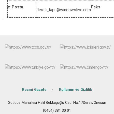
:
e-Posta
Faks
dereli_tapu@windowslive.com
Resmi Gazete
Kullanım ve Gizlilik
Sütlüce Mahallesi Halil Bektaşoğlu Cad. No:17Dereli/Giresun
(0454) 381 30 01