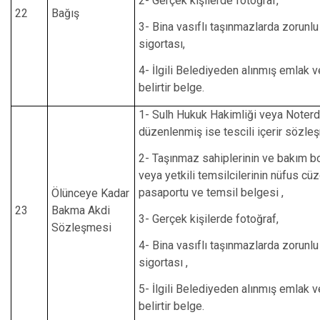
2- Gerçek kişilerde fotoğraf,
22
Bağış
3- Bina vasıflı taşınmazlarda zorunl
sigortası,
4- İlgili Belediyeden alınmış emlak v
belirtir belge.
1- Sulh Hukuk Hakimliği veya Noter
düzenlenmiş ise tescili içerir sözle
2- Taşınmaz sahiplerinin ve bakım b
veya yetkili temsilcilerinin nüfus cü
pasaportu ve temsil belgesi ,
Ölünceye Kadar
23
Bakma Akdi
3- Gerçek kişilerde fotoğraf,
Sözleşmesi
4- Bina vasıflı taşınmazlarda zorunl
sigortası ,
5- İlgili Belediyeden alınmış emlak v
belirtir belge.