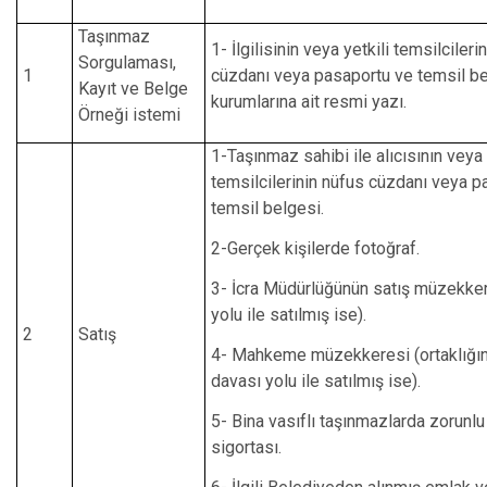
Taşınmaz
1- İlgilisinin veya yetkili temsilcileri
Sorgulaması,
1
cüzdanı veya pasaportu ve temsil b
Kayıt ve Belge
kurumlarına ait resmi yazı.
Örneği istemi
1-Taşınmaz sahibi ile alıcısının veya 
temsilcilerinin nüfus cüzdanı veya p
temsil belgesi.
2-Gerçek kişilerde fotoğraf.
3- İcra Müdürlüğünün satış müzekkere
yolu ile satılmış ise).
2
Satış
4- Mahkeme müzekkeresi (ortaklığın
davası yolu ile satılmış ise).
5- Bina vasıflı taşınmazlarda zorunl
sigortası.