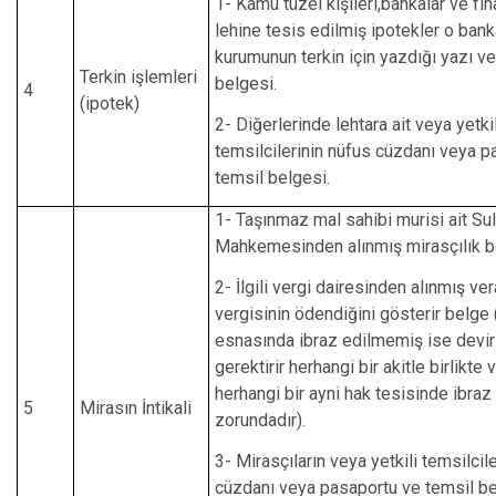
1- Kamu tüzel kişileri,bankalar ve fi
lehine tesis edilmiş ipotekler o ban
kurumunun terkin için yazdığı yazı ve
Terkin işlemleri
belgesi.
4
(ipotek)
2- Diğerlerinde lehtara ait veya yetkil
temsilcilerinin nüfus cüzdanı veya p
temsil belgesi.
1- Taşınmaz mal sahibi murisi ait Su
Mahkemesinden alınmış mirasçılık b
2- İlgili vergi dairesinden alınmış ver
vergisinin ödendiğini gösterir belge (
esnasında ibraz edilmemiş ise devir
gerektirir herhangi bir akitle birlikte
herhangi bir ayni hak tesisinde ibra
5
Mirasın İntikali
zorundadır).
3- Mirasçıların veya yetkili temsilcil
cüzdanı veya pasaportu ve temsil be