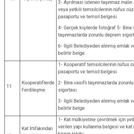
3- Ayrılması istenen taşınmaz malın 
veya yetkili temsilcilerinin nüfus cü
pasaportu ve temsil belgesi.
4- Gerçek kişilerde fotoğraf 5- Bina v
taşınmazlarda zorunlu deprem sigort
6- İlgili Belediyeden alınmış emlak v
belirtir belge.
1- Kooperatif temsilcilerinin nüfus 
pasaportu ve temsil belgesi.
Kooperatiflerde
2- Bina vasıflı taşınmazlarda zorunl
11
Ferdileşme
sigortası.
3- İlgili Belediyeden alınmış emlak v
belirtir belge.
1- Kat mülkiyetine çevrilmek için yet
verilen yapı kullanma belgesi ve kat
Kat İrtifakından
birinin talebi.