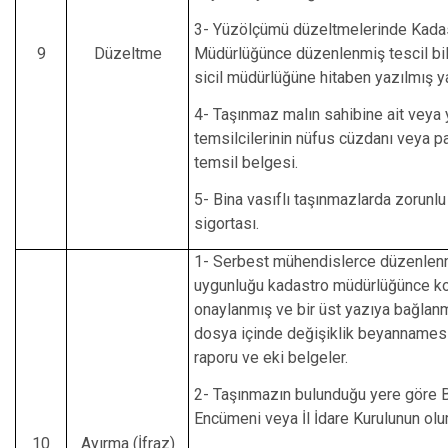
3- Yüzölçümü düzeltmelerinde Kada
9
Düzeltme
Müdürlüğünce düzenlenmiş tescil bil
sicil müdürlüğüne hitaben yazılmış y
4- Taşınmaz malın sahibine ait veya y
temsilcilerinin nüfus cüzdanı veya p
temsil belgesi.
5- Bina vasıflı taşınmazlarda zorunl
sigortası.
1- Serbest mühendislerce düzenlen
uygunluğu kadastro müdürlüğünce ko
onaylanmış ve bir üst yazıya bağlan
dosya içinde değişiklik beyannamesi
raporu ve eki belgeler.
2- Taşınmazın bulunduğu yere göre 
Encümeni veya İl İdare Kurulunun olum
10
Ayırma (İfraz)