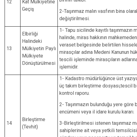
12
Kat Mülkiyetine
Geçiş
2-Taşınmaz malın vasfının bina olara
değiştirilmesi.
1- Tapu sicilinde kayıtlı taşınmazın 
Elbirliği
halinde, miras hakkının mahkemeden
Halindeki
veraset belgesinde belirtilen hissele
13
Mülkiyetin Paylı
mirasçılar adına Medeni Kanunun hü
Mülkiyete
tescili işleminde mirasçıların adların
Dönüştürülmesi
işlemidir.
1- Kadastro müdürlüğünce üst yazıy
üç takım birleştirme dosyası,tescil bi
kontrol raporu.
2- Taşınmazın bulunduğu yere göre 
encümeni veya il idare kurulu kararı.
Birleştirme
14
3-Birleştirilmesi istenen taşınmaz ma
(Tevhit)
sahiplerine ait veya yetkili temsilcis