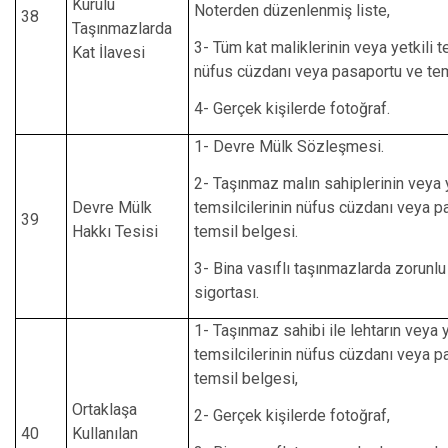
Kurulu
Noterden düzenlenmiş liste,
38
Taşınmazlarda
3- Tüm kat maliklerinin veya yetkili t
Kat İlavesi
nüfus cüzdanı veya pasaportu ve tem
4- Gerçek kişilerde fotoğraf.
1- Devre Mülk Sözleşmesi.
2- Taşınmaz malın sahiplerinin veya y
Devre Mülk
temsilcilerinin nüfus cüzdanı veya p
39
Hakkı Tesisi
temsil belgesi.
3- Bina vasıflı taşınmazlarda zorunl
sigortası.
1- Taşınmaz sahibi ile lehtarın veya y
temsilcilerinin nüfus cüzdanı veya p
temsil belgesi,
Ortaklaşa
2- Gerçek kişilerde fotoğraf,
40
Kullanılan