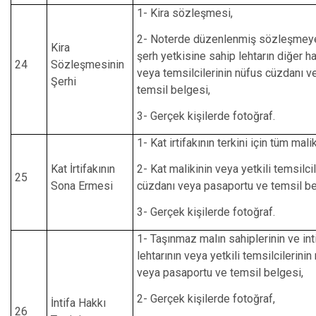
1- Kira sözleşmesi,
2- Noterde düzenlenmiş sözleşmeye
Kira
şerh yetkisine sahip lehtarın diğer ha
24
Sözleşmesinin
veya temsilcilerinin nüfus cüzdanı v
Şerhi
temsil belgesi,
3- Gerçek kişilerde fotoğraf.
1- Kat irtifakının terkini için tüm malik
Kat İrtifakının
2- Kat malikinin veya yetkili temsilci
25
Sona Ermesi
cüzdanı veya pasaportu ve temsil be
3- Gerçek kişilerde fotoğraf.
1- Taşınmaz malın sahiplerinin ve int
lehtarının veya yetkili temsilcilerini
veya pasaportu ve temsil belgesi,
2- Gerçek kişilerde fotoğraf,
İntifa Hakkı
26