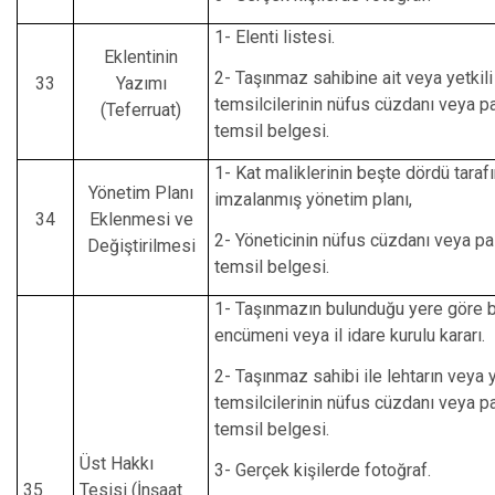
1- Elenti listesi.
Eklentinin
2- Taşınmaz sahibine ait veya yetkili
33
Yazımı
temsilcilerinin nüfus cüzdanı veya p
(Teferruat)
temsil belgesi.
1- Kat maliklerinin beşte dördü taraf
Yönetim Planı
imzalanmış yönetim planı,
34
Eklenmesi ve
2- Yöneticinin nüfus cüzdanı veya p
Değiştirilmesi
temsil belgesi.
1- Taşınmazın bulunduğu yere göre 
encümeni veya il idare kurulu kararı.
2- Taşınmaz sahibi ile lehtarın veya y
temsilcilerinin nüfus cüzdanı veya p
temsil belgesi.
Üst Hakkı
3- Gerçek kişilerde fotoğraf.
35
Tesisi (İnşaat