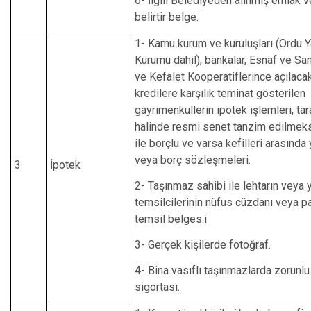
6- İlgili Belediyeden alınmış emlak v
belirtir belge.
1- Kamu kurum ve kuruluşları (Ordu 
Kurumu dahil), bankalar, Esnaf ve San
ve Kefalet Kooperatiflerince açılaca
kredilere karşılık teminat gösterilen
gayrimenkullerin ipotek işlemleri, tar
halinde resmi senet tanzim edilmeksi
ile borçlu ve varsa kefilleri arasında 
veya borç sözleşmeleri.
3
İpotek
2- Taşınmaz sahibi ile lehtarın veya y
temsilcilerinin nüfus cüzdanı veya p
temsil belges.i
3- Gerçek kişilerde fotoğraf.
4- Bina vasıflı taşınmazlarda zorunl
sigortası.