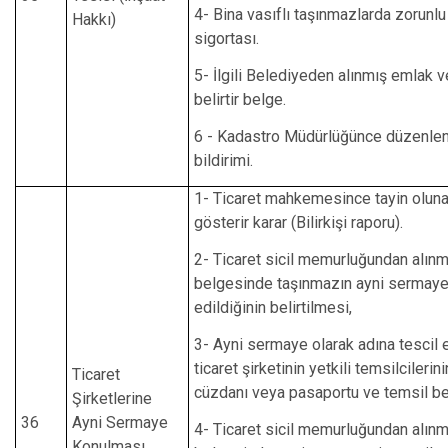
4- Bina vasıflı taşınmazlarda zorunl
Hakkı)
sigortası.
5- İlgili Belediyeden alınmış emlak v
belirtir belge.
6 - Kadastro Müdürlüğünce düzenlen
bildirimi.
1- Ticaret mahkemesince tayin oluna
gösterir karar (Bilirkişi raporu).
2- Ticaret sicil memurluğundan alınm
belgesinde taşınmazın ayni sermaye 
edildiğinin belirtilmesi,
3- Ayni sermaye olarak adına tescil 
ticaret şirketinin yetkili temsilcilerin
Ticaret
cüzdanı veya pasaportu ve temsil be
Şirketlerine
36
Ayni Sermaye
4- Ticaret sicil memurluğundan alınm
Konulması