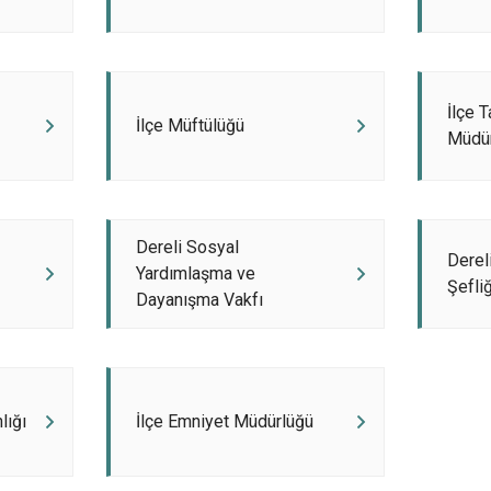
Doğankent
Espiye
Eynesil
İlçe 
İlçe Müftülüğü
Müdü
Dereli Sosyal
Derel
Yardımlaşma ve
Şefliğ
Dayanışma Vakfı
lığı
İlçe Emniyet Müdürlüğü