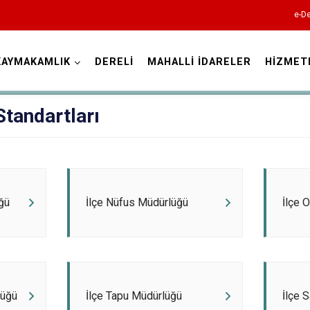
e-De
KAYMAKAMLIK
DERELİ
MAHALLİ İDARELER
HİZMET
Giresun
tandartları
üğü
İlçe Nüfus Müdürlüğü
İlçe 
Alucra
Bulancak
Çamoluk
Çanakçı
lüğü
İlçe Tapu Müdürlüğü
İlçe 
Dereli