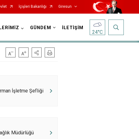
vlet
İçişleri Bakanlığı
Giresun
LERİMİZ
GÜNDEM
İLETİŞİM
24
°C
Orman İşletme Şefliği
Görele
Güce
Keşap
Piraziz
Sağlık Müdürlüğü
Şebinkarahisar