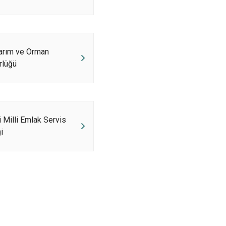
Tirebolu
Yağlıdere
Tarım ve Orman
rlüğü
i Milli Emlak Servis
i