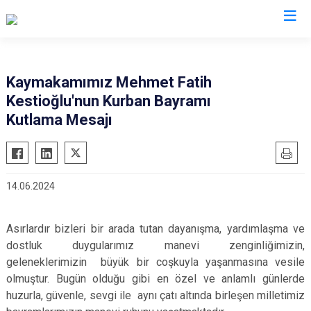
Giresun
Kaymakamımız Mehmet Fatih
Kestioğlu'nun Kurban Bayramı
Alucra
Görele
Kutlama Mesajı
Bulancak
Güce
Çamoluk
Keşap
Çanakçı
Piraziz
14.06.2024
Dereli
Şebinkarahisar
Doğankent
Tirebolu
Asırlardır bizleri bir arada tutan dayanışma, yardımlaşma ve
Espiye
Yağlıdere
dostluk duygularımız manevi zenginliğimizin,
Eynesil
geleneklerimizin büyük bir coşkuyla yaşanmasına vesile
olmuştur. Bugün olduğu gibi en özel ve anlamlı günlerde
huzurla, güvenle, sevgi ile aynı çatı altında birleşen milletimiz